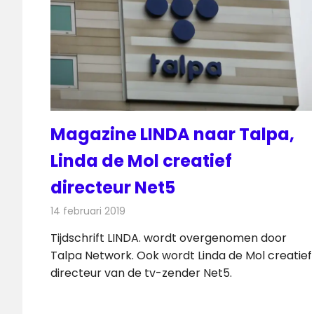
Magazine LINDA naar Talpa,
Linda de Mol creatief
directeur Net5
14 februari 2019
Redactie
Televisienieuws
Tijdschrift LINDA. wordt overgenomen door
Talpa Network. Ook wordt Linda de Mol creatief
directeur van de tv-zender Net5.