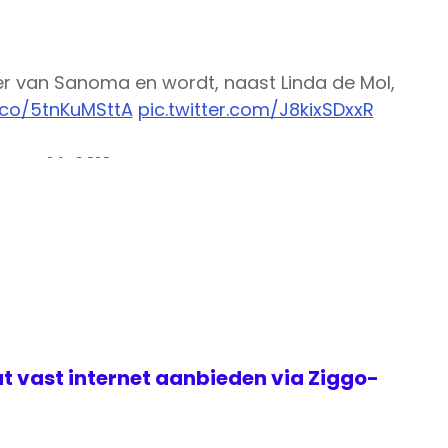
r van Sanoma en wordt, naast Linda de Mol,
t.co/5tnKuMSttA
pic.twitter.com/J8kixSDxxR
uary 14, 2019
t vast internet aanbieden via Ziggo-