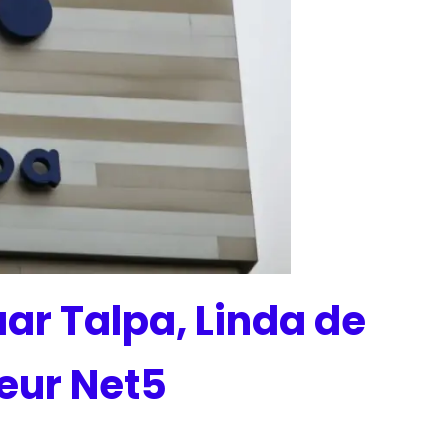
ar Talpa, Linda de
teur Net5