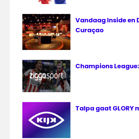
NET5
sanoma
Vandaag Inside en D
Talpa
Curaçao
televisie
Champions League: 
Talpa gaat GLORY m