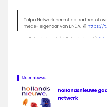
Talpa Network neemt de partnerrol ove
mede- eigenaar van LINDA. 📰
https://
— TalpaNetwork (@TalpaNetwork)
Febr
Linda
Linda
de
Mol
LINDA
TV
Meer nieuws...
magazine
Mood for
hollandsnieuwe gaa
Magazines
netwerk
Net
5