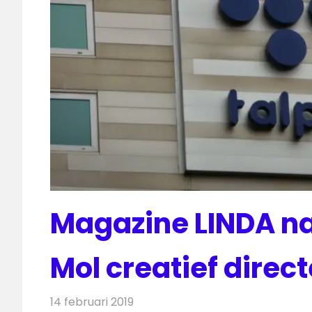
Magazine LINDA na
Mol creatief direc
14 februari 2019
Redactie
Televisienieuws