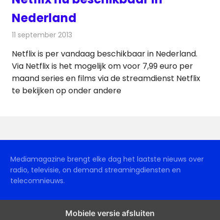
Nederland
11 september 2013
Redactie
Televisienieuws
Netflix is per vandaag beschikbaar in Nederland.
Via Netflix is het mogelijk om voor 7,99 euro per
maand series en films via de streamdienst Netflix
te bekijken op onder andere
Mediamagazine brengt elke dag het laatste nieuws over
radio, televisie, on demand streamingdiensten en
telecomnieuws.
Mobiele versie afsluiten