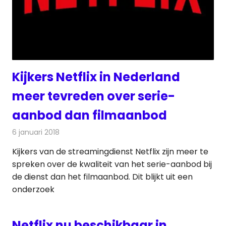
Kijkers Netflix in Nederland
meer tevreden over serie-
aanbod dan filmaanbod
6 januari 2018
Redactie
Nieuws
,
Televisienieuws
Kijkers van de streamingdienst Netflix zijn meer te
spreken over de kwaliteit van het serie-aanbod bij
de dienst dan het filmaanbod. Dit blijkt uit een
onderzoek
Netflix nu beschikbaar in