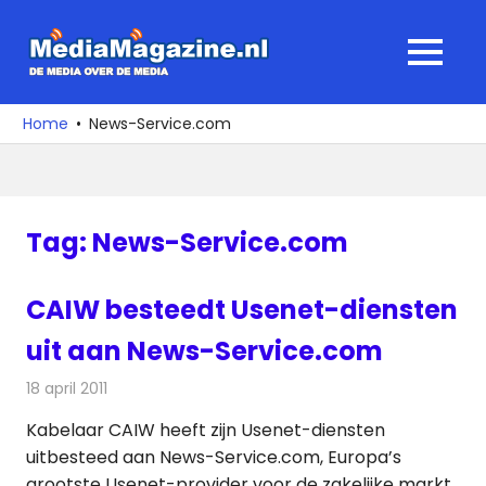
Ga
naar
MediaMagaz
MENU
de
De
inhoud
media
Home
News-Service.com
over
de
media
Tag:
News-Service.com
CAIW besteedt Usenet-diensten
uit aan News-Service.com
18 april 2011
Redactie
Kabelzaken
Kabelaar CAIW heeft zijn Usenet-diensten
uitbesteed aan News-Service.com, Europa’s
grootste Usenet-provider voor de zakelijke markt.