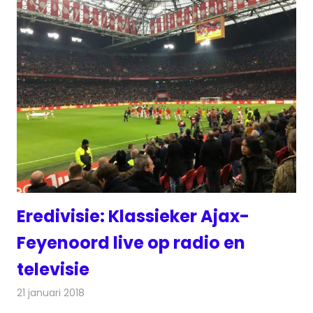
Eredivisie: Klassieker Ajax-
Feyenoord live op radio en
televisie
21 januari 2018
Redactie
Nieuws
,
Televisienieuws