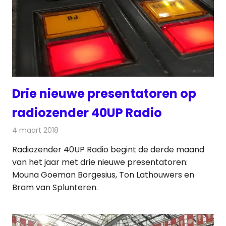
Drie nieuwe presentatoren op
radiozender 40UP Radio
4 maart 2018
Redactie
Nieuws
,
Radionieuws
Radiozender 40UP Radio begint de derde maand
van het jaar met drie nieuwe presentatoren:
Mouna Goeman Borgesius, Ton Lathouwers en
Bram van Splunteren.