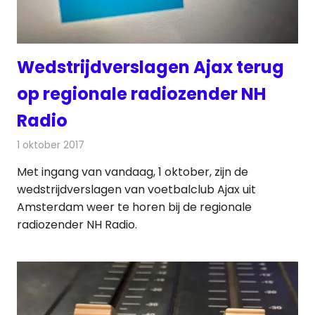
Wedstrijdverslagen Ajax terug
op regionale radiozender NH
Radio
1 oktober 2017
Redactie
Nieuws
,
Radionieuws
Met ingang van vandaag, 1 oktober, zijn de
wedstrijdverslagen van voetbalclub Ajax uit
Amsterdam weer te horen bij de regionale
radiozender NH Radio.