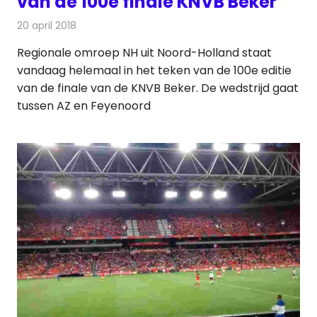
van de 100e finale KNVB Beker
20 april 2018
Redactie
Nieuws
,
Televisienieuws
Regionale omroep NH uit Noord-Holland staat
vandaag helemaal in het teken van de 100e editie
van de finale van de KNVB Beker. De wedstrijd gaat
tussen AZ en Feyenoord