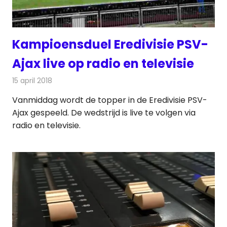
Kampioensduel Eredivisie PSV-
Ajax live op radio en televisie
15 april 2018
Redactie
Nieuws
,
Televisienieuws
Vanmiddag wordt de topper in de Eredivisie PSV-
Ajax gespeeld. De wedstrijd is live te volgen via
radio en televisie.