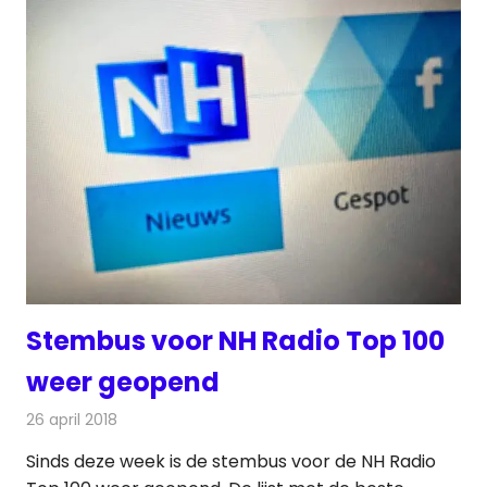
Stembus voor NH Radio Top 100
weer geopend
26 april 2018
Redactie
Nieuws
,
Radionieuws
Sinds deze week is de stembus voor de NH Radio