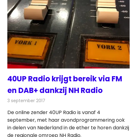
40UP Radio krijgt bereik via FM
en DAB+ dankzij NH Radio
3 september 2017
Redactie
Nieuws
,
Radionieuws
De online zender 40UP Radio is vanaf 4
september, met haar avondprogrammering ook
in delen van Nederland in de ether te horen dankzij
de regionale omroep NH Radio.