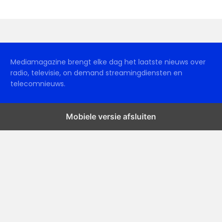
Mediamagazine brengt elke dag het laatste nieuws over
radio, televisie, on demand streamingdiensten en
telecomnieuws.
Mobiele versie afsluiten