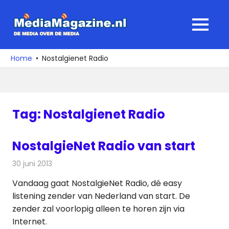
Ga
naar
MediaMagaz
MENU
de
De
inhoud
media
Home
Nostalgienet Radio
over
de
media
Tag:
Nostalgienet Radio
NostalgieNet Radio van start
30 juni 2013
Redactie
Radionieuws
Vandaag gaat NostalgieNet Radio, dé easy
listening zender van Nederland van start. De
zender zal voorlopig alleen te horen zijn via
Internet.