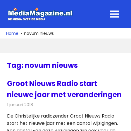
Ga
naar
MediaMagaz
MENU
de
De
inhoud
media
Home
novum nieuws
over
de
media
Tag:
novum nieuws
Groot Nieuws Radio start
nieuwe jaar met veranderingen
1 januari 2018
Redactie
Nieuws
,
Radionieuws
De Christelijke radiozender Groot Nieuws Radio
start het nieuwe jaar met een aantal wijzigingen.
Een aantal van deze wijzigingen zijn ook voor de