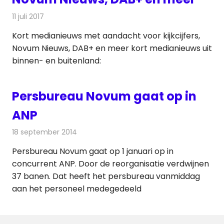
11 juli 2017
Redactie
Andere media over de media
,
Nieuws
Kort medianieuws met aandacht voor kijkcijfers,
Novum Nieuws, DAB+ en meer kort medianieuws uit
binnen- en buitenland:
Persbureau Novum gaat op in
ANP
18 september 2014
Redactie
Radionieuws
Persbureau Novum gaat op 1 januari op in
concurrent ANP. Door de reorganisatie verdwijnen
37 banen. Dat heeft het persbureau vanmiddag
aan het personeel medegedeeld