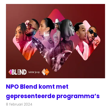
NPO Blend komt met
gepresenteerde programma’s
8 februari 2024
Redactie
Radionieuws