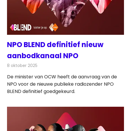
NPO BLEND definitief nieuw
aanbodkanaal NPO
8 oktober 2025
Redactie
Radionieuws
De minister van OCW heeft de aanvraag van de
NPO voor de nieuwe publieke radiozender NPO
BLEND definitief goedgekeurd.