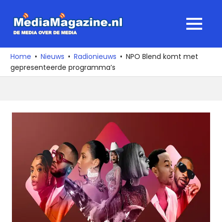
Ga
naar
MediaMagaz
MENU
de
De
inhoud
media
Home
Nieuws
Radionieuws
NPO Blend komt met
over
gepresenteerde programma’s
de
media