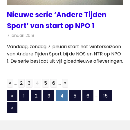
Nieuwe serie ‘Andere Tijden
Sport’ van start op NPO 1
7 januari 2018
Redactie
Nieuws
,
Televisienieuws
Vandaag, zondag 7 januari start het winterseizoen
van Andere Tijden Sport bij de NOS en NTR op NPO
1. De serie bestaat uit vijf gloednieuwe afleveringen.
«
...
2
3
4
5
6
...
»
Berichten
Vorige
«
1
2
3
4
5
6
…
15
berichten
paginering
Volgende
»
berichten