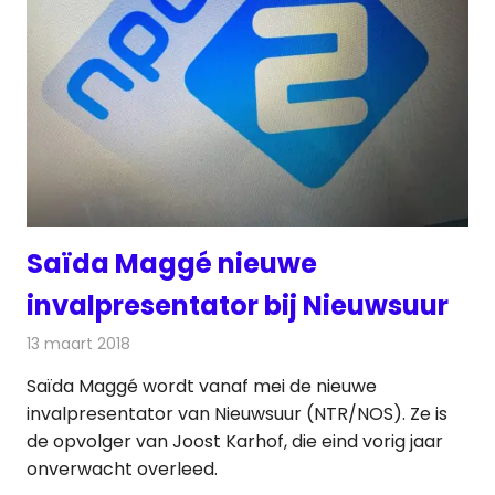
Saïda Maggé nieuwe
invalpresentator bij Nieuwsuur
13 maart 2018
Redactie
Nieuws
,
Televisienieuws
Saïda Maggé wordt vanaf mei de nieuwe
invalpresentator van Nieuwsuur (NTR/NOS). Ze is
de opvolger van Joost Karhof, die eind vorig jaar
onverwacht overleed.