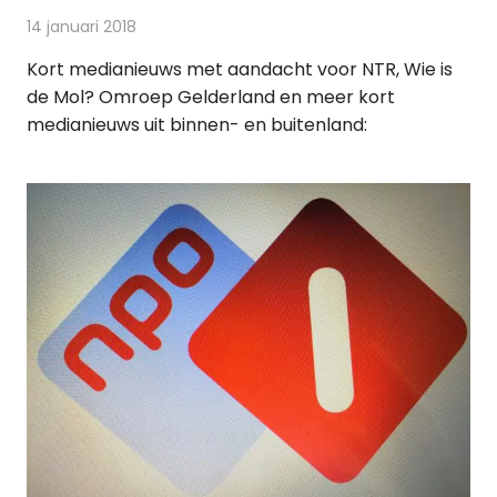
14 januari 2018
Redactie
Andere media over de media
,
Nieuws
Kort medianieuws met aandacht voor NTR, Wie is
de Mol? Omroep Gelderland en meer kort
medianieuws uit binnen- en buitenland: