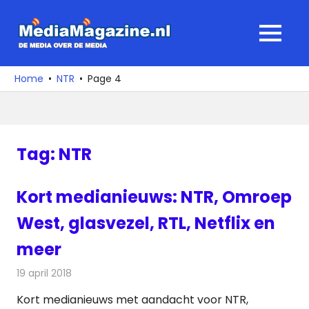
Ga
naar
MediaMagaz
MENU
de
De
inhoud
media
Home
NTR
Page 4
over
de
media
Tag:
NTR
Kort medianieuws: NTR, Omroep
West, glasvezel, RTL, Netflix en
meer
19 april 2018
Redactie
Andere media over de media
,
Nieuws
Kort medianieuws met aandacht voor NTR,