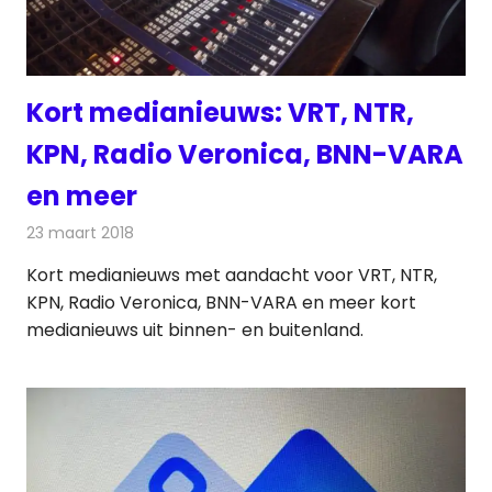
Kort medianieuws: VRT, NTR,
KPN, Radio Veronica, BNN-VARA
en meer
23 maart 2018
Redactie
Andere media over de media
,
Nieuws
Kort medianieuws met aandacht voor VRT, NTR,
KPN, Radio Veronica, BNN-VARA en meer kort
medianieuws uit binnen- en buitenland.