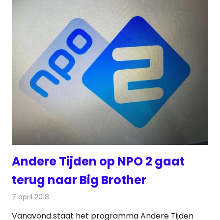
Andere Tijden op NPO 2 gaat
terug naar Big Brother
7 april 2018
Redactie
Nieuws
,
Televisienieuws
Vanavond staat het programma Andere Tijden