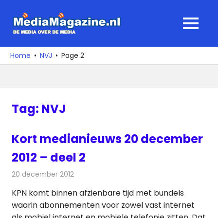
Ga
naar
MediaMagaz
MENU
de
De
inhoud
media
Home
NVJ
Page 2
over
de
media
Tag:
NVJ
Kort medianieuws 20 december
2012 – deel 2
20 december 2012
Redactie
Andere media over de media
KPN komt binnen afzienbare tijd met bundels
waarin abonnementen voor zowel vast internet
als mobiel internet en mobiele telefonie zitten. Dat