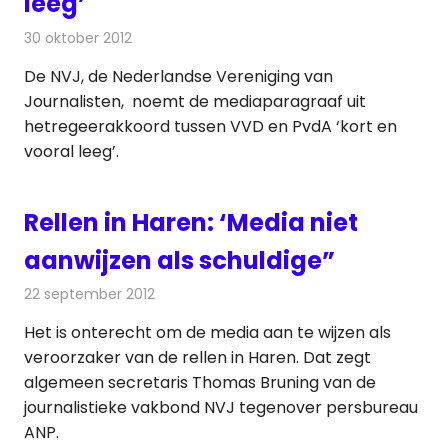
leeg’
30 oktober 2012
Redactie
Televisienieuws
De NVJ, de Nederlandse Vereniging van
Journalisten, noemt de mediaparagraaf uit
hetregeerakkoord tussen VVD en PvdA ‘kort en
vooral leeg’.
Rellen in Haren: ‘Media niet
aanwijzen als schuldige”
22 september 2012
Redactie
Televisienieuws
Het is onterecht om de media aan te wijzen als
veroorzaker van de rellen in Haren. Dat zegt
algemeen secretaris Thomas Bruning van de
journalistieke vakbond NVJ tegenover persbureau
ANP.