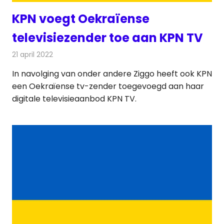
KPN voegt Oekraïense
televisiezender toe aan KPN TV
21 april 2022
Redactie
Televisienieuws
In navolging van onder andere Ziggo heeft ook KPN
een Oekraïense tv-zender toegevoegd aan haar
digitale televisieaanbod KPN TV.