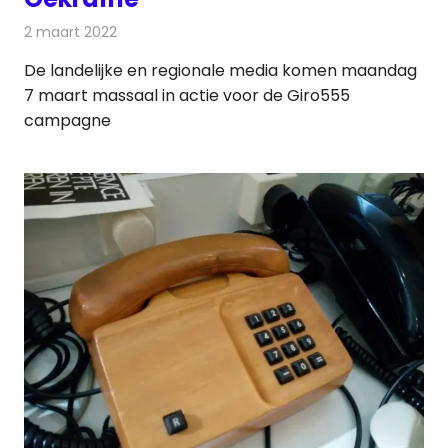
2 maart 2022
Redactie
Televisienieuws
De landelijke en regionale media komen maandag
7 maart massaal in actie voor de Giro555
campagne