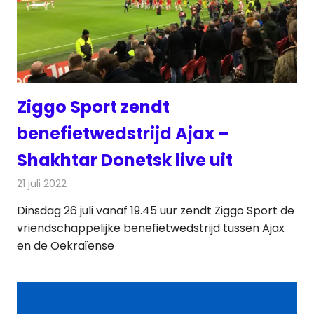
Ziggo Sport zendt
benefietwedstrijd Ajax –
Shakhtar Donetsk live uit
21 juli 2022
Redactie
Televisienieuws
Dinsdag 26 juli vanaf 19.45 uur zendt Ziggo Sport de
vriendschappelijke benefietwedstrijd tussen Ajax
en de Oekraïense