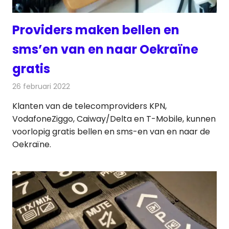
Providers maken bellen en
sms’en van en naar Oekraïne
gratis
26 februari 2022
Redactie
Telecom
Klanten van de telecomproviders KPN,
VodafoneZiggo, Caiway/Delta en T-Mobile, kunnen
voorlopig gratis bellen en sms-en van en naar de
Oekraïne.