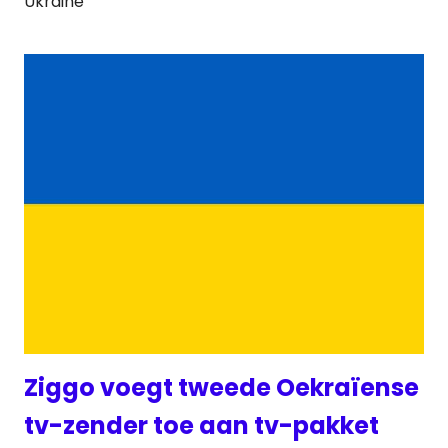
Ukraine
Ziggo voegt tweede Oekraïense
tv-zender toe aan tv-pakket