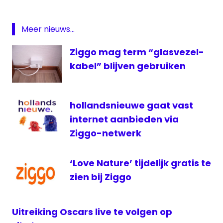
pakketten. 🇺🇦
#Oekraine
Ukraina
https://t.co/fWWYM7YFaC
24
Meer nieuws...
ziggo
— VodafoneZiggo (@VodafoneZiggo)
Ziggo mag term “glasvezel-
March 26, 2022
kabel” blijven gebruiken
hollandsnieuwe gaat vast
internet aanbieden via
Ziggo-netwerk
‘Love Nature’ tijdelijk gratis te
zien bij Ziggo
Uitreiking Oscars live te volgen op