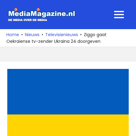
Ga
naar
MediaMagaz
MENU
de
De
inhoud
media
Home
Nieuws
Televisienieuws
Ziggo gaat
over
Oekraïense tv-zender Ukraina 24 doorgeven
de
media