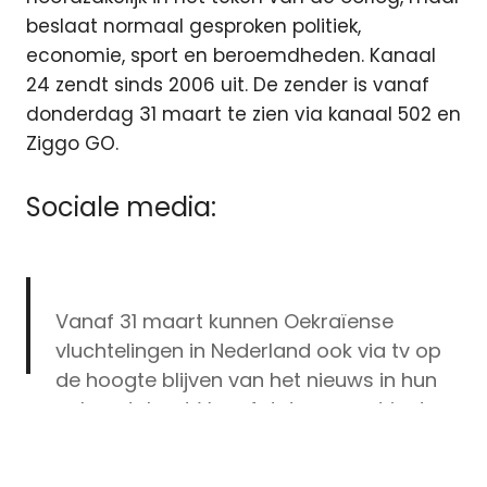
beslaat normaal gesproken politiek,
economie, sport en beroemdheden. Kanaal
24 zendt sinds 2006 uit. De zender is vanaf
donderdag 31 maart te zien via kanaal 502 en
Ziggo GO.
Sociale media:
Vanaf 31 maart kunnen Oekraïense
vluchtelingen in Nederland ook via tv op
de hoogte blijven van het nieuws in hun
geboorteland. Vanaf dat moment is de
digitale
nieuwszender
#Ukraina
24 tijdelijk te zien
televisie
bij
#Ziggo
op kanaal 502 in alle tv-
Oekraïne