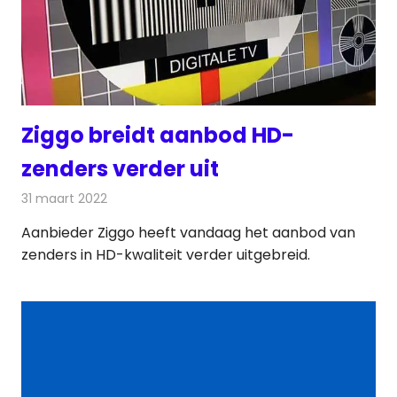
Ziggo breidt aanbod HD-
zenders verder uit
31 maart 2022
Redactie
Televisienieuws
Aanbieder Ziggo heeft vandaag het aanbod van
zenders in HD-kwaliteit verder uitgebreid.