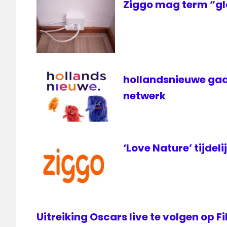
Ziggo mag term “gl
ziggo
hollandsnieuwe gaa
netwerk
‘Love Nature’ tijdeli
Uitreiking Oscars live te volgen op 