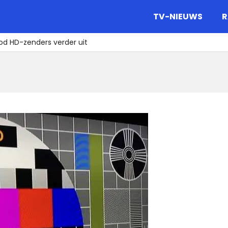
gazine.
TV-NIEUWS
R
od HD-zenders verder uit