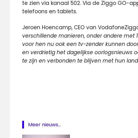
te zien via kanaal 502. Via de Ziggo GO-ap
telefoons en tablets.
Jeroen Hoencamp, CEO van VodafoneZiggo:
verschillende manieren, onder andere met 12
voor hen nu ook een tv-zender kunnen door
en verdrietig het dagelijkse oorlogsnieuws
te zijn en verbonden te blijven met hun land
BBC
World
News
CNN
HD-
kwaliteit
Meer nieuws...
Ukraina
24