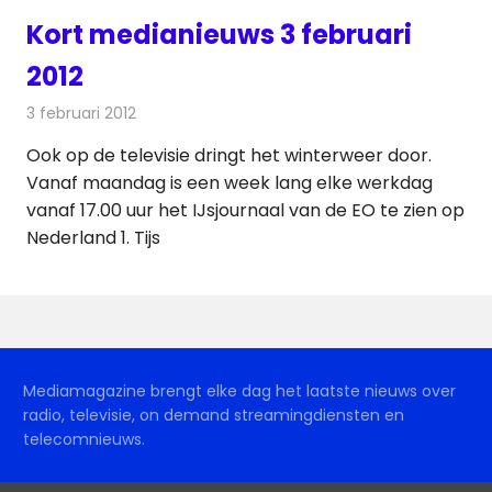
Kort medianieuws 3 februari
2012
3 februari 2012
Redactie
Andere media over de media
Ook op de televisie dringt het winterweer door.
Vanaf maandag is een week lang elke werkdag
vanaf 17.00 uur het IJsjournaal van de EO te zien op
Nederland 1. Tijs
Mediamagazine brengt elke dag het laatste nieuws over
radio, televisie, on demand streamingdiensten en
telecomnieuws.