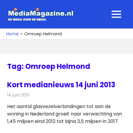
Ga
naar
MediaMagaz
MENU
de
De
inhoud
media
Home
Omroep Helmond
over
de
media
Tag:
Omroep Helmond
Kort medianieuws 14 juni 2013
14 juni 2013
Redactie
Andere media over de media
Het aantal glasvezelverbindingen tot aan de
woning in Nederland groeit naar verwachting van
1,45 miljoen eind 2012 tot bijna 3,5 miljoen in 2017.