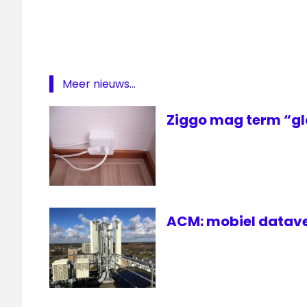
Helmond
Salland
Seinfeld
Meer nieuws...
Ziggo mag term “gl
ACM: mobiel datave