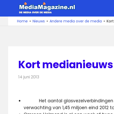
Ga
MediaMa
naar
de
De
Home
Nieuws
Andere media over de media
Kort
media
inhoud
over
de
media
Kort medianieuws 1
14 juni 2013
Redactie
Andere media over de media
Het aantal glasvezelverbindingen
verwachting van 1,45 miljoen eind 2012 tot