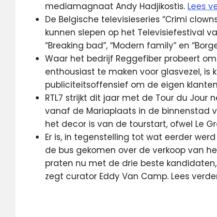
mediamagnaat Andy Hadjikostis.
Lees v
De Belgische televisieseries “Crimi clown
kunnen slepen op het Televisiefestival v
“Breaking bad”, “Modern family” en “Borgen
Waar het bedrijf Reggefiber probeert o
enthousiast te maken voor glasvezel, is
publiciteitsoffensief om de eigen klant
RTL7 strijkt dit jaar met de Tour du Jour 
vanaf de Mariaplaats in de binnenstad v
het decor is van de tourstart, ofwel Le 
Er is, in tegenstelling tot wat eerder w
de bus gekomen over de verkoop van het
praten nu met de drie beste kandidaten,
zegt curator Eddy Van Camp. Lees verde
Glasvezel
Omroep