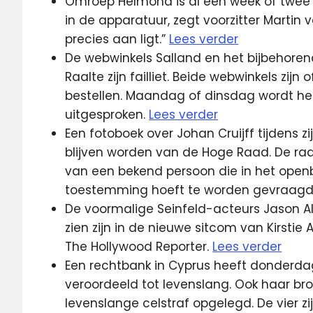
Omroep Helmond is al een week of twee n
in de apparatuur, zegt voorzitter Martin 
precies aan ligt.”
Lees verder
De webwinkels Salland en het bijbehoren
Raalte zijn failliet. Beide webwinkels zij
bestellen. Maandag of dinsdag wordt het 
uitgesproken.
Lees verder
Een fotoboek over Johan Cruijff tijdens 
blijven worden van de Hoge Raad. De raa
van een bekend persoon die in het openb
toestemming hoeft te worden gevraagd
De voormalige Seinfeld-acteurs Jason A
zien zijn in de nieuwe sitcom van Kirstie 
The Hollywood Reporter.
Lees verder
Een rechtbank in Cyprus heeft donderda
veroordeeld tot levenslang. Ook haar b
levenslange celstraf opgelegd. De vier 