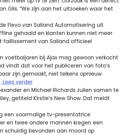
iet meer op tv te zien. Oorzaak is een defect
van Gils. “We zijn aan het uitzoeken waar het
de Flevo van Salland Automatisering uit
n offline gehaald en klanten kunnen niet meer
faillissement van Salland officieel
zijn voetbaljaren bij Ajax mag gewoon verkocht
d vindt dat voor het publiceren van foto’s
aar zijn gemaakt, niet telkens opnieuw
.
Lees verder
lexander en Michael Richards zullen samen te
Alley, getiteld Kirstie’s New Show. Dat meldt
g een voormalige tv-presentatrice
roer en twee andere mannen kregen een
zijn schuldig bevonden aan moord op