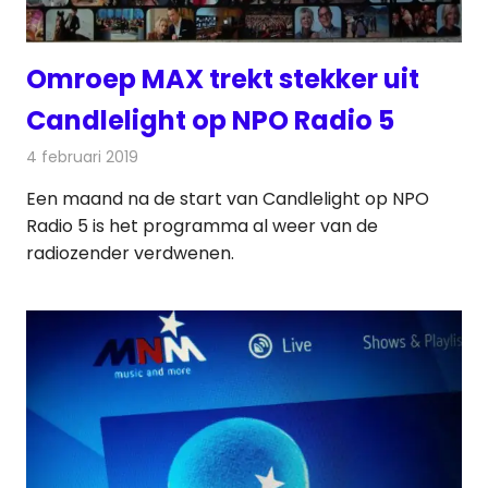
Omroep MAX trekt stekker uit
Candlelight op NPO Radio 5
4 februari 2019
Redactie
Radionieuws
Een maand na de start van Candlelight op NPO
Radio 5 is het programma al weer van de
radiozender verdwenen.