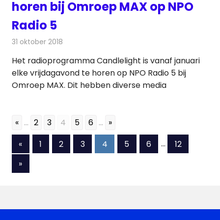
horen bij Omroep MAX op NPO
Radio 5
31 oktober 2018
Redactie
Radionieuws
Het radioprogramma Candlelight is vanaf januari
elke vrijdagavond te horen op NPO Radio 5 bij
Omroep MAX. Dit hebben diverse media
«
...
2
3
4
5
6
...
»
Berichten
Vorige
«
1
2
3
4
5
6
…
12
berichten
paginering
Volgende
»
berichten