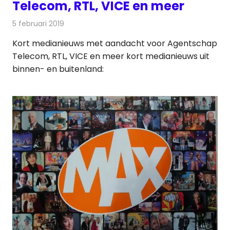
Telecom, RTL, VICE en meer
5 februari 2019
Redactie
Andere media over de media
Kort medianieuws met aandacht voor Agentschap
Telecom, RTL, VICE en meer kort medianieuws uit
binnen- en buitenland: