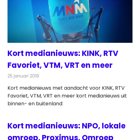
Kort medianieuws: KINK, RTV
Favoriet, VTM, VRT en meer
25 januari 2019
Redactie
Andere media over de media
Kort medianieuws met aandacht voor KINK, RTV
Favoriet, VTM, VRT en meer kort medianieuws uit
binnen- en buitenland:
Kort medianieuws: NPO, lokale
omroep, Proximus, Omroep