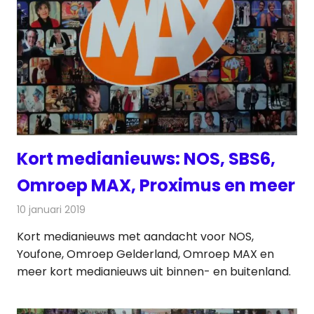
Kort medianieuws: NOS, SBS6,
Omroep MAX, Proximus en meer
10 januari 2019
Redactie
Andere media over de media
Kort medianieuws met aandacht voor NOS,
Youfone, Omroep Gelderland, Omroep MAX en
meer kort medianieuws uit binnen- en buitenland.