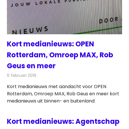
Kort medianieuws: OPEN
Rotterdam, Omroep MAX, Rob
Geus en meer
6 februari 2019
Redactie
Andere media over de media
Kort medianieuws met aandacht voor OPEN
Rotterdam, Omroep MAX, Rob Geus en meer kort
medianieuws uit binnen- en buitenland:
Kort medianieuws: Agentschap