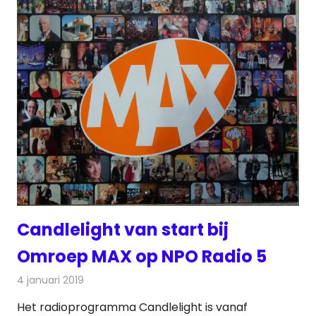
Candlelight van start bij
Omroep MAX op NPO Radio 5
4 januari 2019
Redactie
Radionieuws
Het radioprogramma Candlelight is vanaf