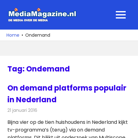
Ga
naar
MediaMagaz
MENU
de
De
inhoud
media
Home
Ondemand
over
de
media
Tag:
Ondemand
On demand platforms populair
in Nederland
21 januari 2016
Redactie
Nieuws
,
Televisienieuws
Bijna vier op de tien huishoudens in Nederland kijkt
tv-programma’s (terug) via on demand
platforms. Dit blijkt uit onderzoek van Multiscope