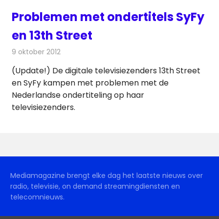
Problemen met ondertitels SyFy
en 13th Street
9 oktober 2012
Redactie
Televisienieuws
(Update!) De digitale televisiezenders 13th Street
en SyFy kampen met problemen met de
Nederlandse ondertiteling op haar
televisiezenders.
Mediamagazine brengt elke dag het laatste nieuws over
radio, televisie, on demand streamingdiensten en
telecomnieuws.