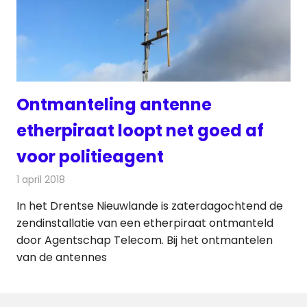
Ontmanteling antenne
etherpiraat loopt net goed af
voor politieagent
1 april 2018
Redactie
Nieuws
,
Radionieuws
In het Drentse Nieuwlande is zaterdagochtend de
zendinstallatie van een etherpiraat ontmanteld
door Agentschap Telecom. Bij het ontmantelen
van de antennes