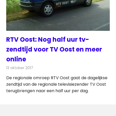
RTV Oost: Nog half uur tv-
zendtijd voor TV Oost en meer
online
13 oktober 2017
Redactie
Nieuws
,
Televisienieuws
De regionale omroep RTV Oost gaat de dagelijkse
zendtijd van de regionale televisiezender TV Oost
terugbrengen naar een half uur per dag.