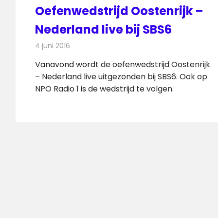
Oefenwedstrijd Oostenrijk –
Nederland live bij SBS6
4 juni 2016
Redactie
Nieuws
,
Radionieuws
,
Televisienieuws
Vanavond wordt de oefenwedstrijd Oostenrijk
– Nederland live uitgezonden bij SBS6. Ook op
NPO Radio 1 is de wedstrijd te volgen.