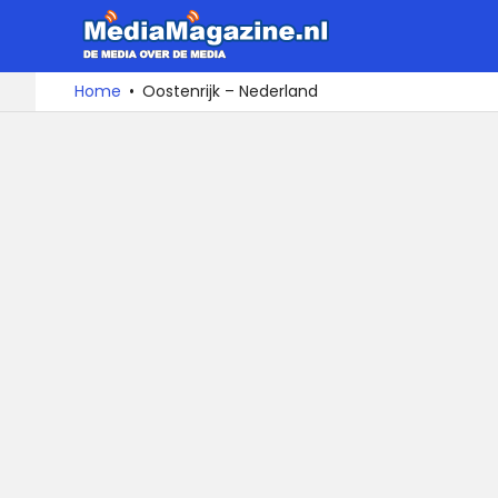
MediaMa
De
Ga
Home
Oostenrijk – Nederland
media
naar
over
de
de
inhoud
media