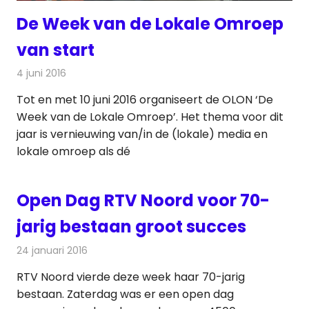
De Week van de Lokale Omroep
van start
4 juni 2016
Redactie
Nieuws
,
Radionieuws
Tot en met 10 juni 2016 organiseert de OLON ‘De
Week van de Lokale Omroep’. Het thema voor dit
jaar is vernieuwing van/in de (lokale) media en
lokale omroep als dé
Open Dag RTV Noord voor 70-
jarig bestaan groot succes
24 januari 2016
Redactie
Nieuws
,
Radionieuws
,
Televisienieuws
RTV Noord vierde deze week haar 70-jarig
bestaan. Zaterdag was er een open dag