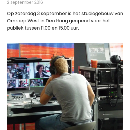
2 september 2016
Redactie
Nieuws
,
Radionieuws
,
Televisienieuws
Op zaterdag 3 september is het studiogebouw van
Omroep West in Den Haag geopend voor het
publiek tussen 11.00 en 15.00 uur.