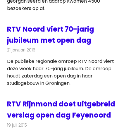
georganiseerd en daarop kwamen 4500
bezoekers op af.
RTV Noord viert 70-jarig
jubileum met open dag
21 januari 2016
Redactie
Nieuws
,
Radionieuws
,
Televisienieuws
De publieke regionale omroep RTV Noord viert
deze week haar 70-jarig jubileum. De omroep
houdt zaterdag een open dag in haar
studiogebouw in Groningen.
RTV Rijnmond doet uitgebreid
verslag open dag Feyenoord
19 juli 2015
Redactie
Nieuws
,
Radionieuws
,
Televisienieuws