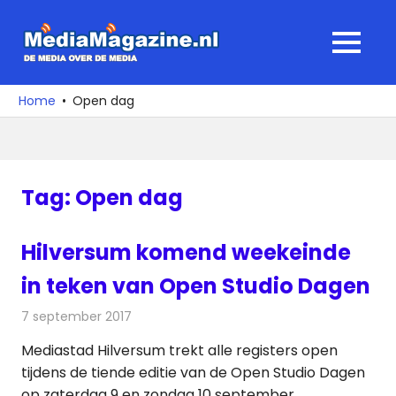
Ga
naar
MediaMagaz
MENU
de
De
inhoud
media
Home
Open dag
over
de
media
Tag:
Open dag
Hilversum komend weekeinde
in teken van Open Studio Dagen
7 september 2017
Redactie
Nieuws
,
Televisienieuws
Mediastad Hilversum trekt alle registers open
tijdens de tiende editie van de Open Studio Dagen
op zaterdag 9 en zondag 10 september.