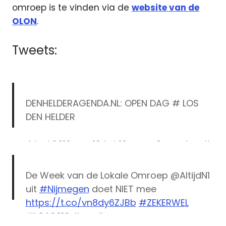
omroep is te vinden via de
website van de
OLON
.
Tweets:
DENHELDERAGENDA.NL: OPEN DAG # LOS
DEN HELDER
4 juni 2016 van 10 tot 16 uur – Open dag #
Nationale “Week van de…
https://t.co/qRCTburUoe
De Week van de Lokale Omroep @AltijdN1
uit
#Nijmegen
doet NIET mee
— Den Helder Agenda
https://t.co/vn8dy6ZJBb
#ZEKERWEL
(@DenHelderAgenda)
June 1, 2016
#LOA2016
#media