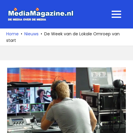
Ga
naar
MediaMagaz
MENU
de
De
inhoud
media
Home
Nieuws
De Week van de Lokale Omroep van
over
start
de
media