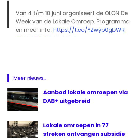
pic.twitter.com/QyffJdKAEe
Van 4 t/m 10 juni organiseert de OLON De
— ZEKERWEL.NL (@zekerwelNL)
May 19, 2016
Week van de Lokale Omroep. Programma
en meer info:
https://t.co/YZwyb0gbWR
#LOA2016
#DeLokaleOmroep
lokale
omroep
— OLON Nederland (@OLONederland)
May
OLON
17, 2016
OLON
Award
Meer nieuws...
Open
dag
Aanbod lokale omroepen via
Week
DAB+ uitgebreid
van de
Lokale
omroep
Lokale omroepen in 77
streken ontvangen subsidie