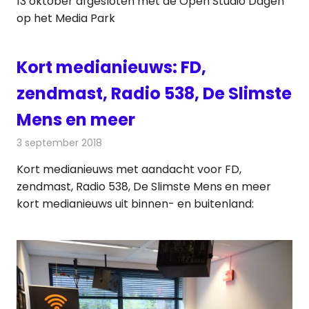
13 oktober afgesloten met de Open Studio Dagen
op het Media Park
Kort medianieuws: FD,
zendmast, Radio 538, De Slimste
Mens en meer
3 september 2018
Redactie
Andere media over de media
Kort medianieuws met aandacht voor FD,
zendmast, Radio 538, De Slimste Mens en meer
kort medianieuws uit binnen- en buitenland: