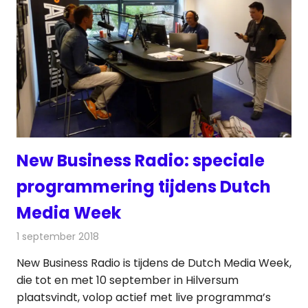
New Business Radio: speciale
programmering tijdens Dutch
Media Week
1 september 2018
Redactie
Radionieuws
New Business Radio is tijdens de Dutch Media Week,
die tot en met 10 september in Hilversum
plaatsvindt, volop actief met live programma’s