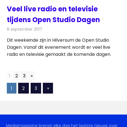
Veel live radio en televisie
tijdens Open Studio Dagen
8 september 2017
Redactie
Nieuws
,
Radionieuws
Dit weekeinde zijn in Hilversum de Open Studio
Dagen. Vanaf dit evenement wordt er veel live
radio en televisie gemaakt de komende dagen.
1
2
3
»
Berichten
Volgende
1
2
3
»
berichten
paginering
Mediamagazine brengt elke dag het laatste nieuws over