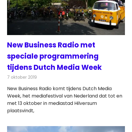
New Business Radio met
speciale programmering
tijdens Dutch Media Week
7 oktober 2019
Redactie
Radionieuws
New Business Radio komt tijdens Dutch Media
Week, het mediafestival van Nederland dat tot en
met 13 oktober in mediastad Hilversum
plaatsvindt,