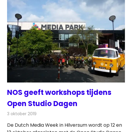
NOS geeft workshops tijdens
Open Studio Dagen
3 oktober 2019
Redactie
Televisienieuws
De Dutch Media Week in Hilversum wordt op 12 en