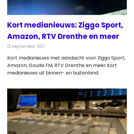
Kort medianieuws: Ziggo Sport,
Amazon, RTV Drenthe en meer
12 september 2017
Redactie
Andere media over de media
,
Nieuws
Kort medianieuws met aandacht voor Ziggo Sport,
Amazon, Gouda FM, RTV Drenthe en meer kort
medianieuws uit binnen- en buitenland: