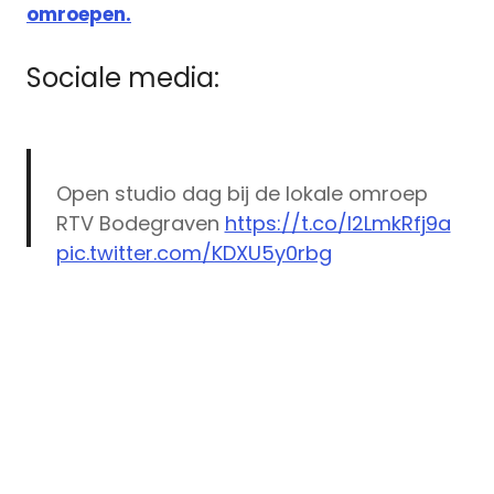
omroepen.
Sociale media:
Open studio dag bij de lokale omroep
RTV Bodegraven
https://t.co/l2LmkRfj9a
pic.twitter.com/KDXU5y0rbg
— Schakel over op @BR6Nieuws .
(@RTVBodegraven)
September 6, 2017
deuren
lokale