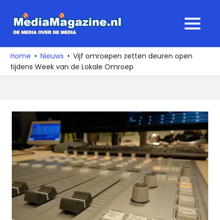
Ga
naar
MediaMagaz
MENU
de
De
inhoud
media
Home
Nieuws
Vijf omroepen zetten deuren open
over
tijdens Week van de Lokale Omroep
de
media