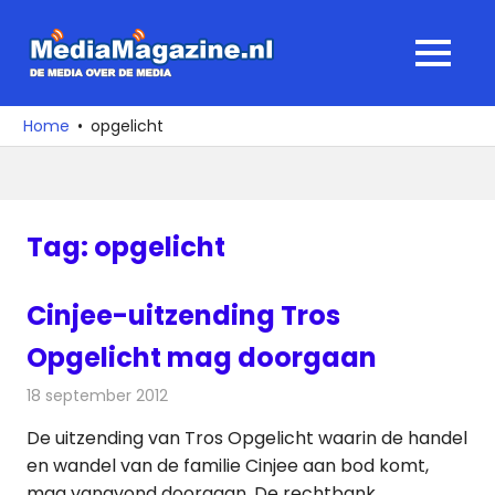
Ga
naar
MediaMagaz
MENU
de
De
inhoud
media
Home
opgelicht
over
de
media
Tag:
opgelicht
Cinjee-uitzending Tros
Opgelicht mag doorgaan
18 september 2012
Redactie
Televisienieuws
De uitzending van Tros Opgelicht waarin de handel
en wandel van de familie Cinjee aan bod komt,
mag vanavond doorgaan. De rechtbank