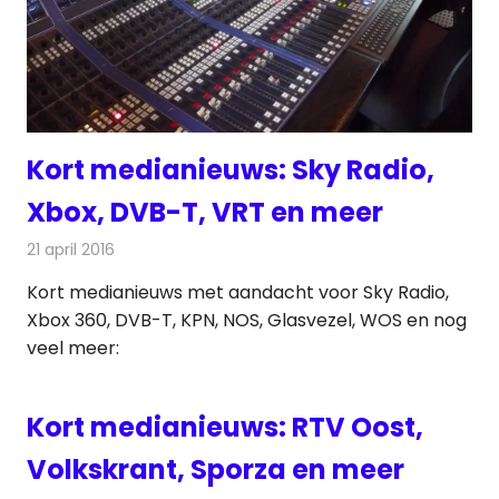
Kort medianieuws: Sky Radio,
Xbox, DVB-T, VRT en meer
21 april 2016
Redactie
Andere media over de media
,
Nieuws
Kort medianieuws met aandacht voor Sky Radio,
Xbox 360, DVB-T, KPN, NOS, Glasvezel, WOS en nog
veel meer:
Kort medianieuws: RTV Oost,
Volkskrant, Sporza en meer