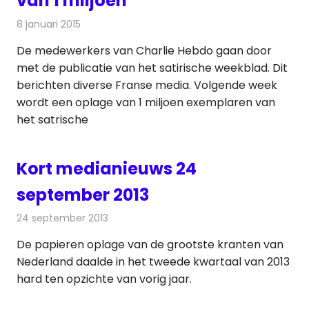
van 1 miljoen
8 januari 2015
Redactie
Kranten
De medewerkers van Charlie Hebdo gaan door
met de publicatie van het satirische weekblad. Dit
berichten diverse Franse media. Volgende week
wordt een oplage van 1 miljoen exemplaren van
het satrische
Kort medianieuws 24
september 2013
24 september 2013
Redactie
Andere media over de media
De papieren oplage van de grootste kranten van
Nederland daalde in het tweede kwartaal van 2013
hard ten opzichte van vorig jaar.