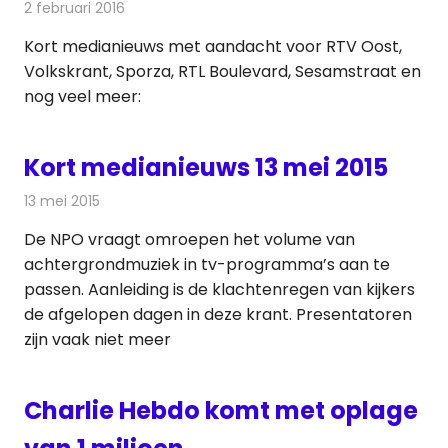
2 februari 2016
Redactie
Andere media over de media
,
Nieuws
Kort medianieuws met aandacht voor RTV Oost,
Volkskrant, Sporza, RTL Boulevard, Sesamstraat en
nog veel meer:
Kort medianieuws 13 mei 2015
13 mei 2015
Redactie
Andere media over de media
De NPO vraagt omroepen het volume van
achtergrondmuziek in tv-programma’s aan te
passen. Aanleiding is de klachtenregen van kijkers
de afgelopen dagen in deze krant. Presentatoren
zijn vaak niet meer
Charlie Hebdo komt met oplage