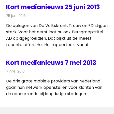
Kort medianieuws 25 juni 2013
25 juni 2013
Redactie
Andere media over de media
De oplagen van De Volkskrant, Trouw en FD stijgen
sterk. Voor het eerst laat nu ook Persgroep-titel
AD oplagegroei zien. Dat blijkt uit de meest
recente cijfers Hoi. Hoi rapporteert vanaf
Kort medianieuws 7 mei 2013
7 mei 2013
Redactie
Andere media over de media
De drie grote mobiele providers van Nederland
gaan hun netwerk openstellen voor klanten van
de concurrentie bij langdurige storingen.