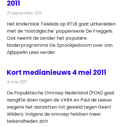
2011
21 september 2011
Redactie
Andere media over de media
Het kinderblok Telekids op RTL8 gaat uitbereiden
met de ‘nostalgische’ poppenserie De Freggels.
Ook neemt de zender het populaire
kinderprogramma De Sprookjesboom over van
Z@ppelin Lees verder.
Kort medianieuws 4 mei 2011
4 mei 2011
Redactie
Andere media over de media
De Populistische Omroep Nederland (PON) gaat
aangifte doen tegen de VARA en Paul de Leeuw
wegens het aanzetten tot geweld tegen Geert
Wilders. Volgens de omroep hebben meer
bekendheden zich