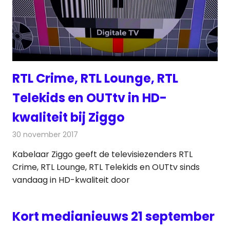
RTL Crime, RTL Lounge, RTL
Telekids en OUTtv in HD-
kwaliteit bij Ziggo
30 november 2017
Redactie
Nieuws
,
Televisienieuws
Kabelaar Ziggo geeft de televisiezenders RTL
Crime, RTL Lounge, RTL Telekids en OUTtv sinds
vandaag in HD-kwaliteit door
Kort medianieuws 21 september