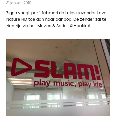
31 januari 2019
Redactie
On-demand
,
Televisienieuws
Ziggo voegt per 1 februari de televisiezender Love
Nature HD toe aan haar aanbod. De zender zal te
zien zijn via het Movies & Series XL-pakket.