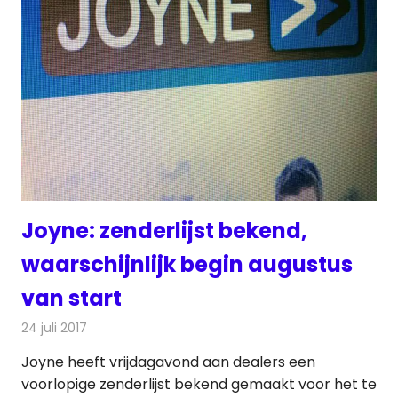
Joyne: zenderlijst bekend,
waarschijnlijk begin augustus
van start
24 juli 2017
Redactie
Nieuws
,
Televisienieuws
Joyne heeft vrijdagavond aan dealers een
voorlopige zenderlijst bekend gemaakt voor het te