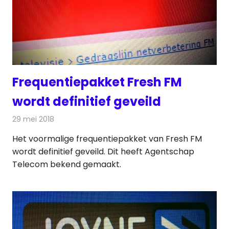
Frequentiepakket Fresh FM
wordt definitief geveild
29 mei 2018
Redactie
Radionieuws
Het voormalige frequentiepakket van Fresh FM
wordt definitief geveild. Dit heeft Agentschap
Telecom bekend gemaakt.