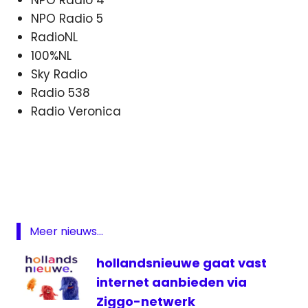
NPO Radio 5
RadioNL
100%NL
Sky Radio
Radio 538
Radio Veronica
aanbieder
digitale
televisie
Joyne
pakket
Meer nieuws...
satelliet
hollandsnieuwe gaat vast
schotel
internet aanbieden via
televisie
Ziggo-netwerk