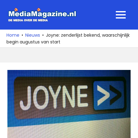
Ga
naar
MediaMagaz
MENU
de
De
inhoud
media
Home
Nieuws
Joyne: zenderlijst bekend, waarschijnlijk
over
begin augustus van start
de
media