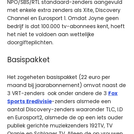
NPO/SBS/RTL standaard-zenders aangevuld
met enkele extra zenders als Xite, Discovery
Channel en Eurosport 1. Omdat Joyne geen
bedrijf is dat 100.000 tv-abonnees kent, hoeft
het niet te voldoen aan wettelijke
doorgifteplichten.
Basispakket
Het zogeheten basispakket (22 euro per
maand bij jaarabonnement) omvat naast de
3 VRT-zenders ook onder andere de 3
Fox
Sports Eredivisie
-zenders alsmede een
aantal Discovery-zenders waaronder TLC, I.D
en Eurosport2, alsmede de op een iets ouder
publiek gerichte muziekzenders 192TV, TV
Oranje en Schlager TV. Alleen de op vrouwen