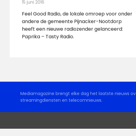
15 juni 2016
Redactie
Nieuws
,
Radionieuws
Feel Good Radio, de lokale omroep voor onder
andere de gemeente Pijnacker-Nootdorp
heeft een nieuwe radiozender gelanceerd:
Paprika – Tasty Radio.
Mediamagazine brengt elke dag het laatste nieuws ove
streamingdiensten en telecomnieuws.