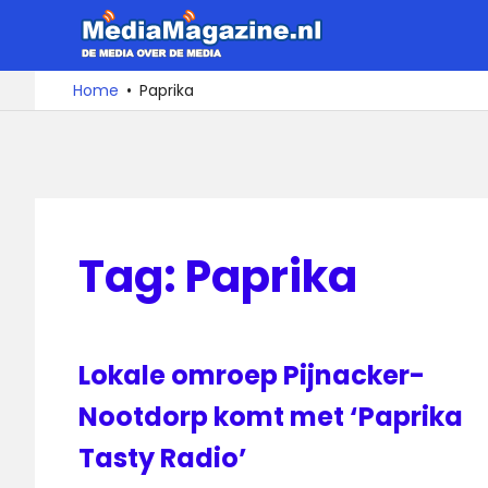
Ga
MediaMa
naar
de
De
Home
Paprika
media
inhoud
over
de
media
Tag:
Paprika
Lokale omroep Pijnacker-
Nootdorp komt met ‘Paprika
Tasty Radio’