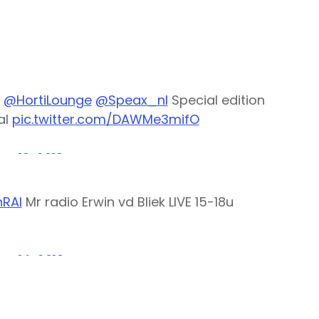
@HortiLounge
@Speax_nl
Special edition
al
pic.twitter.com/DAWMe3mifO
ne 13, 2016
RAI
Mr radio Erwin vd Bliek LIVE 15-18u
ne 14, 2016