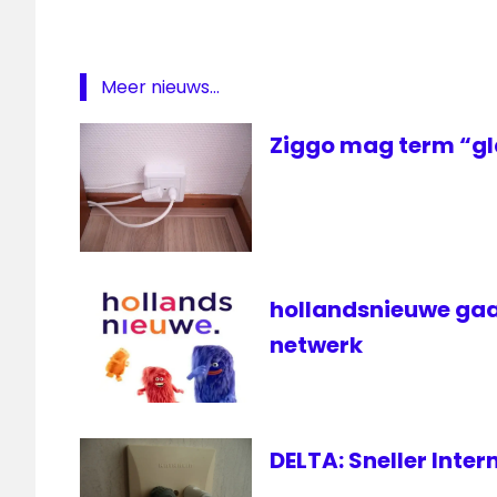
Internet
Paprika
Meer nieuws...
Tasty
Radio
Ziggo mag term “gl
ziggo
hollandsnieuwe gaa
netwerk
DELTA: Sneller Inte