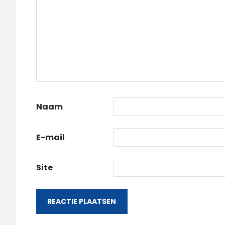
Naam
E-mail
Site