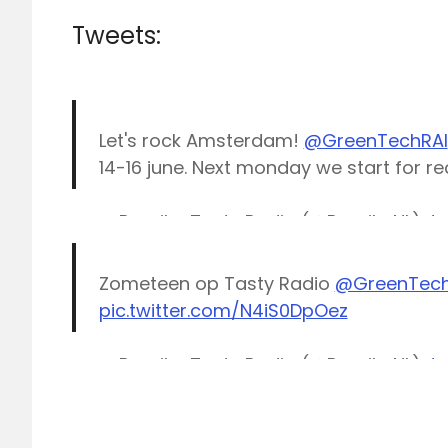
Tweets:
Let's rock Amsterdam!
@GreenTechRAI
14-16 june. Next monday we start for re
— Paprika Tasty Radio (@PaprikaNL)
Ju
Zometeen op Tasty Radio
@GreenTech
pic.twitter.com/N4iS0DpOez
— Paprika Tasty Radio (@PaprikaNL)
Ju
Feel
Good
Radio
Greentech