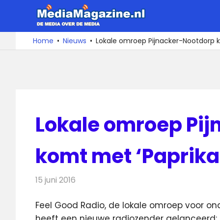
Ga
MediaMa
naar
de
De
Home
Nieuws
Lokale omroep Pijnacker-Nootdorp k
media
inhoud
over
de
media
Lokale omroep Pi
komt met ‘Paprika
15 juni 2016
Redactie
Nieuws
,
Radionieuws
Feel Good Radio, de lokale omroep voor o
heeft een nieuwe radiozender gelanceerd: P