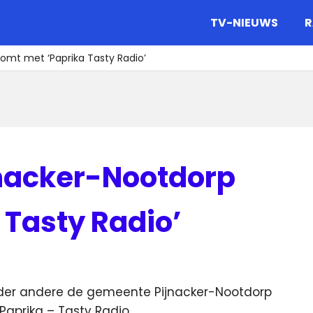
gazine.
TV-NIEUWS
R
omt met ‘Paprika Tasty Radio’
jnacker-Nootdorp
 Tasty Radio’
nder andere de gemeente Pijnacker-Nootdorp
aprika – Tasty Radio.