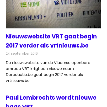
Nieuwswebsite VRT gaat begin
2017 verder als vrtnieuws.be
24 september 2016
Redactie
Internet
,
Nieuws
,
Televisienieuws
De nieuwswebsite van de Vlaamse openbare
omroep VRT krijgt een nieuwe naam.
Deredactie.be gaat begin 2017 verder als
vrtnieuws.be.
Paul Lembrechts wordt nieuwe
baas VRT