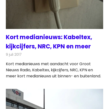
Kort medianieuws: Kabeltex,
kijkcijfers, NRC, KPN en meer
9 juli 2017
Redactie
Andere media over de media
,
Nieuws
Kort medianieuws met aandacht voor Groot
Nieuws Radio, Kabeltex, kijkcijfers, NRC, KPN en
meer kort medianieuws uit binnen- en buitenland.