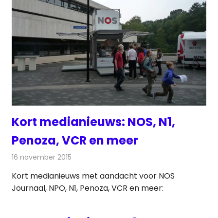
Kort medianieuws: NOS, N1,
Penoza, VCR en meer
16 november 2015
Redactie
Andere media over de media
,
Nieuws
Kort medianieuws met aandacht voor NOS
Journaal, NPO, N1, Penoza, VCR en meer: