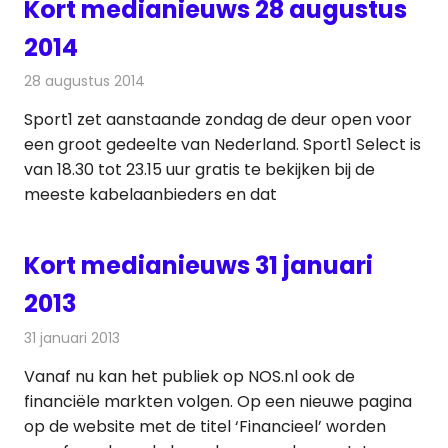
Kort medianieuws 28 augustus
2014
28 augustus 2014
Redactie
Andere media over de media
Sport1 zet aanstaande zondag de deur open voor
een groot gedeelte van Nederland. Sport1 Select is
van 18.30 tot 23.15 uur gratis te bekijken bij de
meeste kabelaanbieders en dat
Kort medianieuws 31 januari
2013
31 januari 2013
Redactie
Andere media over de media
Vanaf nu kan het publiek op NOS.nl ook de
financiële markten volgen. Op een nieuwe pagina
op de website met de titel ‘Financieel’ worden