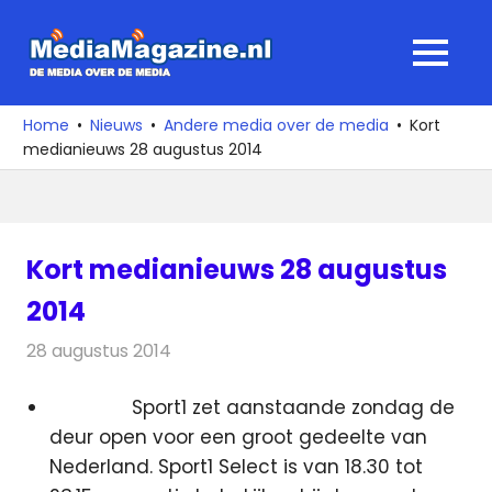
Ga
naar
MediaMagaz
MENU
de
De
inhoud
media
Home
Nieuws
Andere media over de media
Kort
over
medianieuws 28 augustus 2014
de
media
Kort medianieuws 28 augustus
2014
28 augustus 2014
Redactie
Andere media over de media
Sport1 zet aanstaande zondag de
deur open voor een groot gedeelte van
Nederland. Sport1 Select is van 18.30 tot