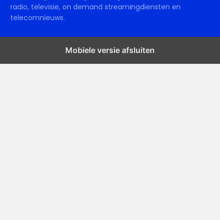
radio, televisie, on demand streamingdiensten en
telecomnieuws.
Mobiele versie afsluiten