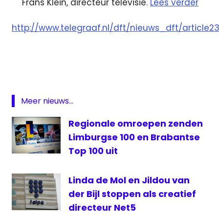
Frans Klein, directeur televisie.
Lees verder
http://www.telegraaf.nl/dft/nieuws_dft/article2
Cops
Linda
de
Mol
Omroep
Meer nieuws...
Brabant
Penoza
Regionale omroepen zenden
RTL4
Limburgse 100 en Brabantse
SBS
Top 100 uit
Sport
1
Linda de Mol en Jildou van
der Bijl stoppen als creatief
directeur Net5