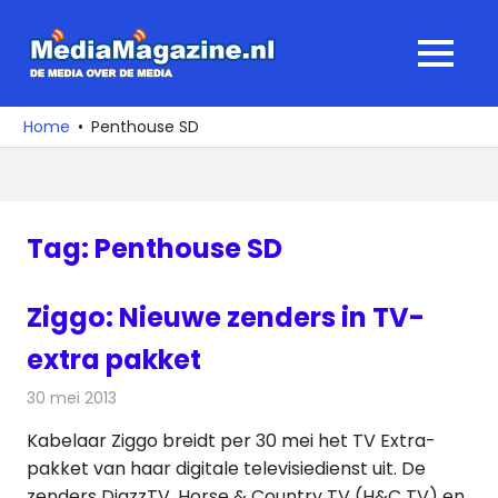
Ga
naar
MediaMagaz
MENU
de
De
inhoud
media
Home
Penthouse SD
over
de
media
Tag:
Penthouse SD
Ziggo: Nieuwe zenders in TV-
extra pakket
30 mei 2013
Redactie
Kabelzaken
Kabelaar Ziggo breidt per 30 mei het TV Extra-
pakket van haar digitale televisiedienst uit. De
zenders DjazzTV, Horse & Country TV (H&C TV) en