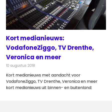
Kort medianieuws:
VodafoneZiggo, TV Drenthe,
Veronica en meer
10 augustus 2018
Redactie
Andere media over de media
Kort medianieuws met aandacht voor
VodafoneZiggo, TV Drenthe, Veronica en meer
kort medianieuws uit binnen- en buitenland: