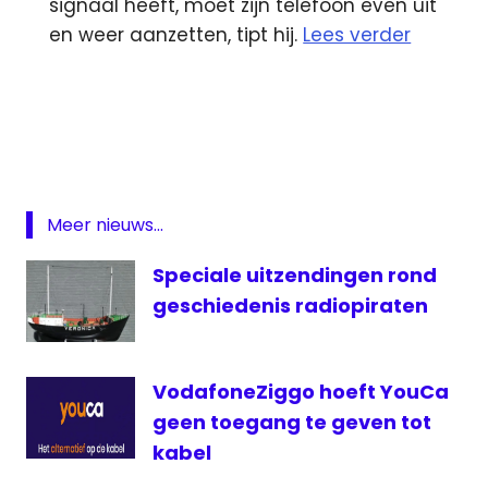
signaal heeft, moet zijn telefoon even uit
en weer aanzetten, tipt hij.
Lees verder
Erik
Dijkstra
Per
Seconde
wijzer
Meer nieuws...
TV
Drenthe
Speciale uitzendingen rond
Veronica
geschiedenis radiopiraten
VodafoneZiggo
Wilfred
Genee
VodafoneZiggo hoeft YouCa
geen toegang te geven tot
kabel