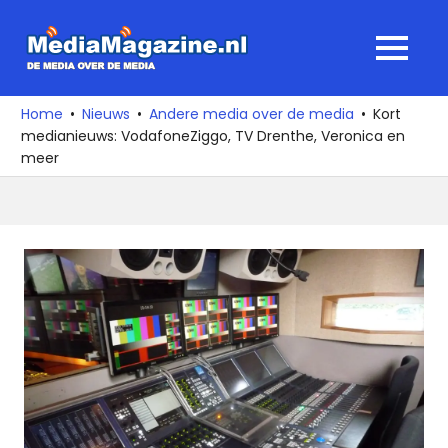
Ga
naar
MediaMagaz
MENU
de
De
inhoud
media
Home
Nieuws
Andere media over de media
Kort
over
medianieuws: VodafoneZiggo, TV Drenthe, Veronica en
de
meer
media