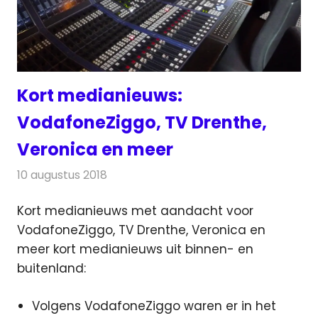
Kort medianieuws:
VodafoneZiggo, TV Drenthe,
Veronica en meer
10 augustus 2018
Redactie
Andere media over de media
Kort medianieuws met aandacht voor
VodafoneZiggo, TV Drenthe, Veronica en
meer kort medianieuws uit binnen- en
buitenland:
Volgens VodafoneZiggo waren er in het