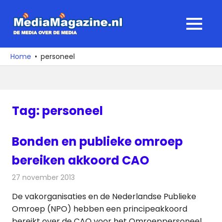
Ga
naar
MediaMagaz
MENU
de
De
inhoud
media
Home
personeel
over
de
media
Tag:
personeel
Bonden en publieke omroep
bereiken akkoord CAO
27 november 2013
Redactie
Televisienieuws
De vakorganisaties en de Nederlandse Publieke
Omroep (NPO) hebben een principeakkoord
bereikt over de CAO voor het Omroeppersoneel