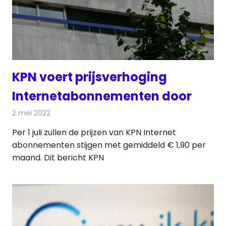
KPN voert prijsverhoging
Internetabonnementen door
2 mei 2022
Redactie
Telecom
Per 1 juli zullen de prijzen van KPN Internet
abonnementen stijgen met gemiddeld € 1,90 per
maand. Dit bericht KPN