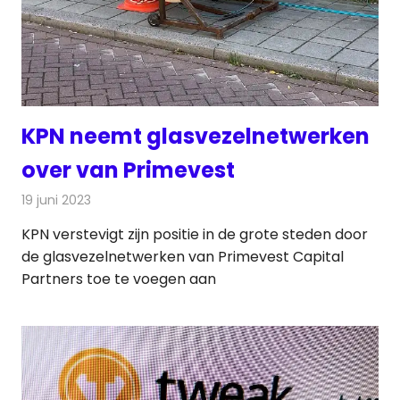
KPN neemt glasvezelnetwerken
over van Primevest
19 juni 2023
Redactie
Nieuws
KPN verstevigt zijn positie in de grote steden door
de glasvezelnetwerken van Primevest Capital
Partners toe te voegen aan