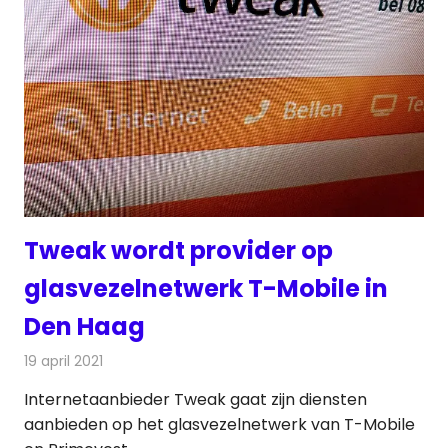
Tweak wordt provider op
glasvezelnetwerk T-Mobile in
Den Haag
19 april 2021
Redactie
Telecom
Internetaanbieder Tweak gaat zijn diensten
aanbieden op het glasvezelnetwerk van T-Mobile