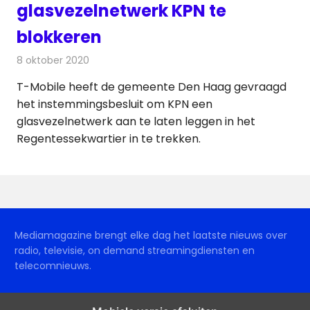
glasvezelnetwerk KPN te
blokkeren
8 oktober 2020
Redactie
Telecom
T-Mobile heeft de gemeente Den Haag gevraagd
het instemmingsbesluit om KPN een
glasvezelnetwerk aan te laten leggen in het
Regentessekwartier in te trekken.
Mediamagazine brengt elke dag het laatste nieuws over
radio, televisie, on demand streamingdiensten en
telecomnieuws.