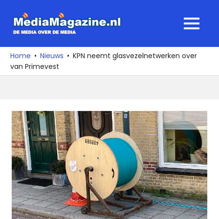
Ga
naar
MediaMagaz
MENU
de
De
inhoud
media
Home
Nieuws
KPN neemt glasvezelnetwerken over
over
van Primevest
de
media