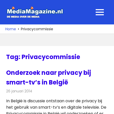
Ga
naar
MediaMagaz
MENU
de
De
inhoud
media
Home
Privacycommissie
over
de
media
Tag:
Privacycommissie
Onderzoek naar privacy bij
smart-tv’s in België
26 januari 2014
Redactie
Televisienieuws
In België is discussie ontstaan over de privacy bij
het gebruik van smart-tv’s en digitale televisie. De
Privacycommissie in België wil onderzoeken of er