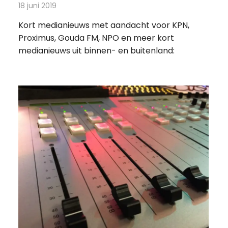
18 juni 2019
Redactie
Andere media over de media
Kort medianieuws met aandacht voor KPN,
Proximus, Gouda FM, NPO en meer kort
medianieuws uit binnen- en buitenland: