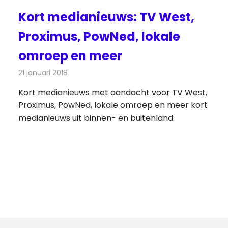
Kort medianieuws: TV West,
Proximus, PowNed, lokale
omroep en meer
21 januari 2018
Redactie
Andere media over de media
,
Nieuws
Kort medianieuws met aandacht voor TV West,
Proximus, PowNed, lokale omroep en meer kort
medianieuws uit binnen- en buitenland: