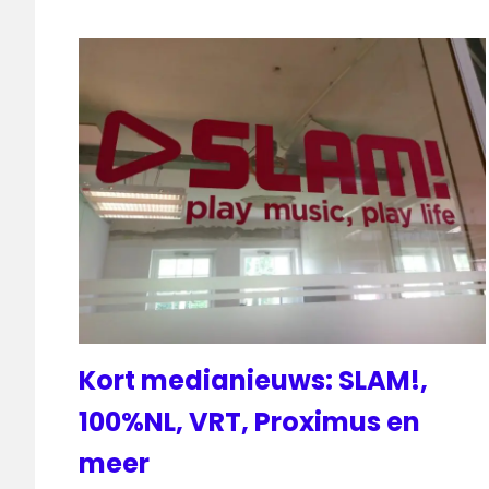
Kort medianieuws: SLAM!,
100%NL, VRT, Proximus en
meer