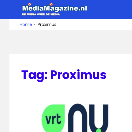
Ga
MediaMa
naar
de
De
Home
Proximus
media
inhoud
over
de
media
Tag:
Proximus