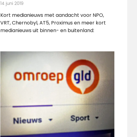
14 juni 2019
Redactie
Andere media over de media
Kort medianieuws met aandacht voor NPO,
VRT, Chernobyl, AT5, Proximus en meer kort
medianieuws uit binnen- en buitenland: