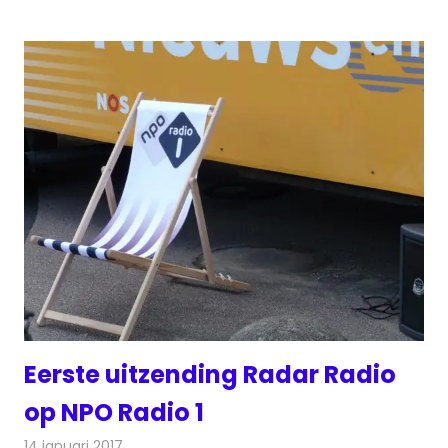
Eerste uitzending Radar Radio
op NPO Radio 1
14 januari 2017
Redactie
Nieuws
,
Radionieuws