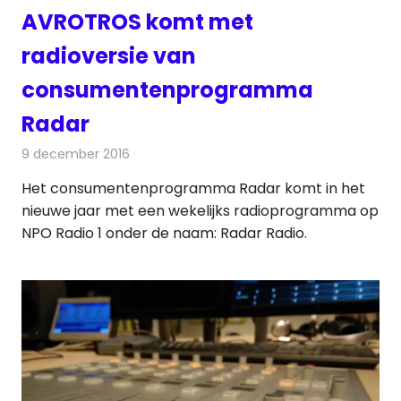
AVROTROS komt met
radioversie van
consumentenprogramma
Radar
9 december 2016
Redactie
Nieuws
,
Radionieuws
Het consumentenprogramma Radar komt in het
nieuwe jaar met een wekelijks radioprogramma op
NPO Radio 1 onder de naam: Radar Radio.