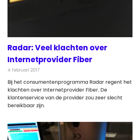
Radar: Veel klachten over
Internetprovider Fiber
4 februari 2017
Redactie
Internet
,
Nieuws
,
Telecom
Bij het consumentenprogramma Radar regent het
klachten over Internetprovider Fiber. De
klantenservice van de provider zou zeer slecht
bereikbaar zijn.