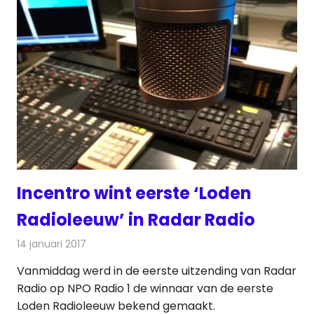
Incentro wint eerste ‘Loden
Radioleeuw’ in Radar Radio
14 januari 2017
Redactie
Nieuws
,
Radionieuws
Vanmiddag werd in de eerste uitzending van Radar
Radio op NPO Radio 1 de winnaar van de eerste
Loden Radioleeuw bekend gemaakt.