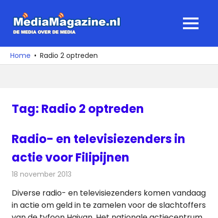
Ga
naar
MediaMagaz
MENU
de
De
inhoud
media
Home
Radio 2 optreden
over
de
media
Tag:
Radio 2 optreden
Radio- en televisiezenders in
actie voor Filipijnen
18 november 2013
Redactie
Radionieuws
Diverse radio- en televisiezenders komen vandaag
in actie om geld in te zamelen voor de slachtoffers
van de tyfoon Haiyan. Het nationale actiecentrum