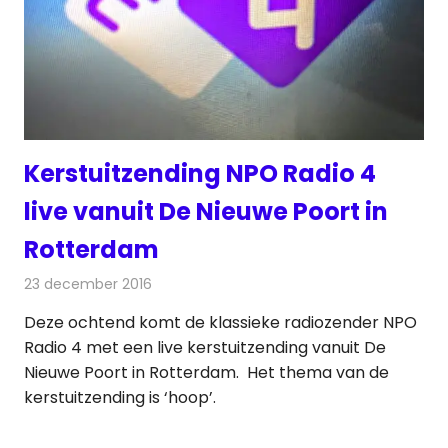
Kerstuitzending NPO Radio 4
live vanuit De Nieuwe Poort in
Rotterdam
23 december 2016
Redactie
Nieuws
,
Radionieuws
Deze ochtend komt de klassieke radiozender NPO
Radio 4 met een live kerstuitzending vanuit De
Nieuwe Poort in Rotterdam. Het thema van de
kerstuitzending is ‘hoop’.