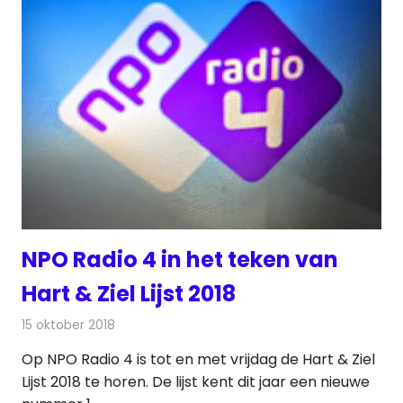
NPO Radio 4 in het teken van
Hart & Ziel Lijst 2018
15 oktober 2018
Redactie
Radionieuws
Op NPO Radio 4 is tot en met vrijdag de Hart & Ziel
Lijst 2018 te horen. De lijst kent dit jaar een nieuwe