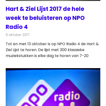
Hart & Ziel Lijst 2017 de hele
week te beluisteren op NPO
Radio 4
9 oktober 2017
Redactie
Nieuws
,
Radionieuws
Tot en met 13 oktober is op NPO Radio 4 de Hart &
Ziel Lijst te horen. De lijst met 300 klassieke
muziekstukken is elke dag te horen van 7-20