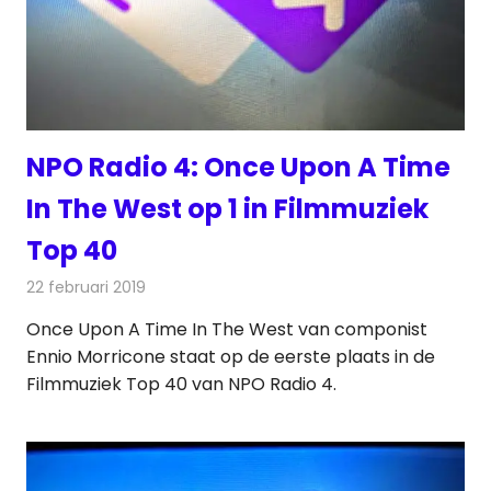
NPO Radio 4: Once Upon A Time
In The West op 1 in Filmmuziek
Top 40
22 februari 2019
Redactie
Radionieuws
Once Upon A Time In The West van componist
Ennio Morricone staat op de eerste plaats in de
Filmmuziek Top 40 van NPO Radio 4.