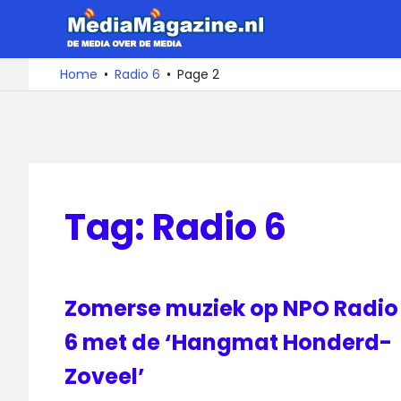
Ga
MediaMa
naar
de
De
Home
Radio 6
Page 2
media
inhoud
over
de
media
Tag:
Radio 6
Zomerse muziek op NPO Radio
6 met de ‘Hangmat Honderd-
Zoveel’