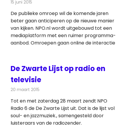
15 juni 2015
Redactie
Nieuws
,
Radionieuws
,
Televisienieuws
De publieke omroep wil de komende jaren
beter gaan anticiperen op de nieuwe manier
van kijken. NPO.nl wordt uitgebouwd tot een
mediaplatform met een ruimer programma-
aanbod. Omroepen gaan online de interactie
De Zwarte Lijst op radio en
televisie
20 maart 2015
Redactie
Radionieuws
Tot en met zaterdag 28 maart zendt NPO
Radio 6 de De Zwarte Lijst uit. Dat is de lijst vol
soul- en jazzmuziek., samengesteld door
luisteraars van de radiozender.