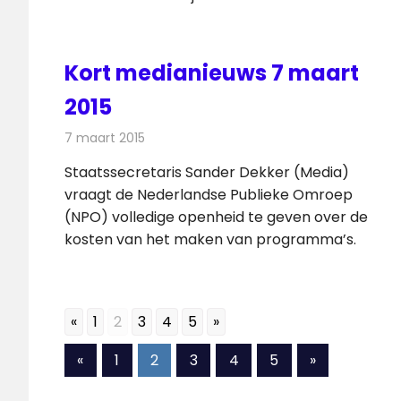
Kort medianieuws 7 maart
2015
7 maart 2015
Redactie
Andere media over de media
Staatssecretaris Sander Dekker (Media)
vraagt de Nederlandse Publieke Omroep
(NPO) volledige openheid te geven over de
kosten van het maken van programma’s.
«
1
2
3
4
5
»
Berichten
Vorige
Volgende
«
1
2
3
4
5
»
berichten
berichten
paginering