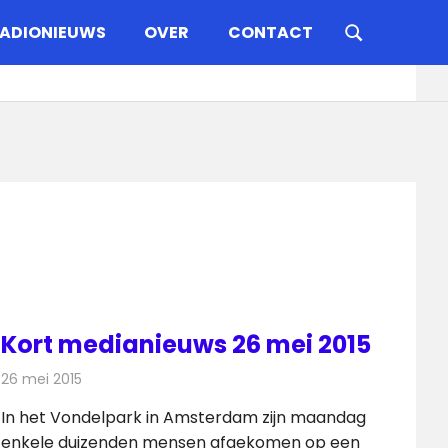
ADIONIEUWS
OVER
CONTACT
Kort medianieuws 26 mei 2015
26 mei 2015
Redactie
Andere media over de media
In het Vondelpark in Amsterdam zijn maandag
enkele duizenden mensen afgekomen op een